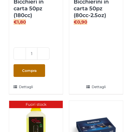
Bicchieri in
Bicchierini in
carta 50pz
carta 50pz
(180cc)
(80cc-2.5oz)
€
1,80
€
0,90
Bicchieri
in
carta
Compra
50pz
(180cc)
Dettagli
Dettagli
quantità
Fuori stock