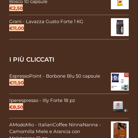
Bosco 10 capsule
€
2,50
Grani - Lavazza Gusto Forte 1 KG
€
11,00
I PIÙ CLICCATI
EspressoPoint - Borbone Blu 50 capsule
€
11,50
Iperespresso - Illy Forte 18 pz
€
8,50
AModoMio - ItalianCoffee NinnaNanna -
Camomilla Miele e Arancia con