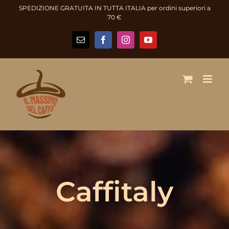
Salta
SPEDIZIONE GRATUITA IN TUTTA ITALIA per ordini superiori a
al
70 €
contenuto
Email
Facebook
Instagram
YouTube
Caffitaly