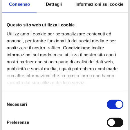
Consenso
Dettagli
Informazioni sui cookie
capsule
Fuori stock
quantità
Questo sito web utilizza i cookie
Utilizziamo i cookie per personalizzare contenuti ed
annunci, per fornire funzionalità dei social media e per
analizzare il nostro traffico. Condividiamo inoltre
informazioni sul modo in cui utilizza il nostro sito con i
nostri partner che si occupano di analisi dei dati web,
Caffitaly System
Caffitaly System
pubblicità e social media, i quali potrebbero combinarle
– Borbone
– Borbone
con altre informazioni che ha fornito loro o che hanno
Miscela Dek 48
Miscela Rossa
raccolto dal suo utilizzo dei loro servizi.
capsule
48 capsule
€
19,90
€
16,90
Selezione
Necessari
del
consenso
Preferenze
Caffitaly