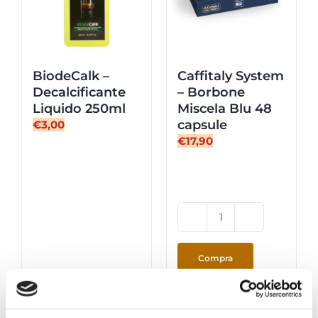
BiodeCalk –
Caffitaly System
Decalcificante
– Borbone
Liquido 250ml
Miscela Blu 48
capsule
€
3,00
€
17,90
Caffitaly
System
-
Compra
Borbone
Miscela
Dettagli
Dettagli
Blu
48