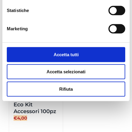
System
-
Statistiche
Compra
Borbone
Miscela
Dettagli
Dettagli
Marketing
Rossa
48
capsule
Fuori stock
quantità
Accetta tutti
Accetta selezionati
Rifiuta
Eco Kit
Accessori 100pz
€
4,00