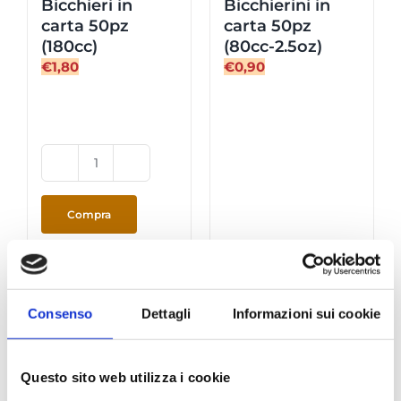
Bicchieri in
Bicchierini in
carta 50pz
carta 50pz
(180cc)
(80cc-2.5oz)
€
1,80
€
0,90
Bicchieri
in
carta
Compra
50pz
(180cc)
Dettagli
Dettagli
quantità
Consenso
Dettagli
Informazioni sui cookie
Fuori stock
Fuori stock
Questo sito web utilizza i cookie