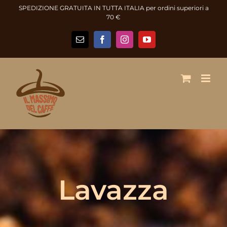
Salta
SPEDIZIONE GRATUITA IN TUTTA ITALIA per ordini superiori a
al
70 €
contenuto
Email
Facebook
Instagram
YouTube
Lavazza