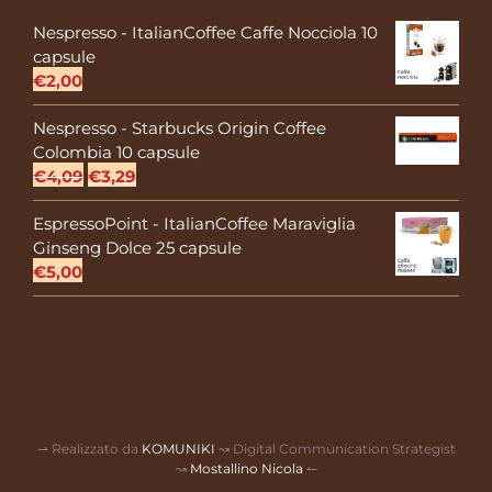
Nespresso - ItalianCoffee Caffe Nocciola 10
capsule
€
2,00
Nespresso - Starbucks Origin Coffee
Colombia 10 capsule
Il
Il
€
4,09
€
3,29
prezzo
prezzo
EspressoPoint - ItalianCoffee Maraviglia
originale
attuale
Ginseng Dolce 25 capsule
era:
è:
€
5,00
€4,09.
€3,29.
⇀ Realizzato da
KOMUNIKI
↝ Digital Communication Strategist
↝
Mostallino Nicola
↼