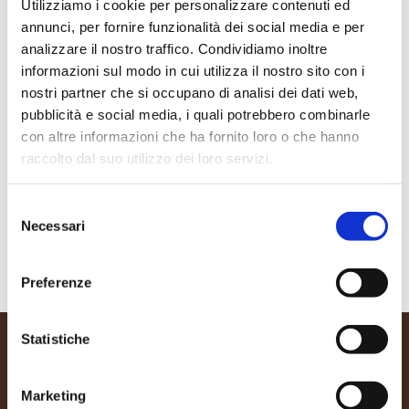
Utilizziamo i cookie per personalizzare contenuti ed
annunci, per fornire funzionalità dei social media e per
analizzare il nostro traffico. Condividiamo inoltre
informazioni sul modo in cui utilizza il nostro sito con i
nostri partner che si occupano di analisi dei dati web,
BiodeCalk –
Eco Kit
pubblicità e social media, i quali potrebbero combinarle
Decalcificante
Accessori 100pz
con altre informazioni che ha fornito loro o che hanno
Liquido 250ml
€
4,00
raccolto dal suo utilizzo dei loro servizi.
€
3,00
Selezione
Dettagli
Dettagli
Necessari
del
consenso
Preferenze
Statistiche
MENU
Marketing