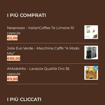
I PIÙ COMPRATI
Nespresso - ItalianCoffee Te Limone 10
capsule
€
2,00
Jolie Evo Verde - Macchina Caffè “A Modo
Mio”
€
89,00
AModoMio - Lavazza Qualità Oro 36
capsule
€
9,80
I PIÙ CLICCATI