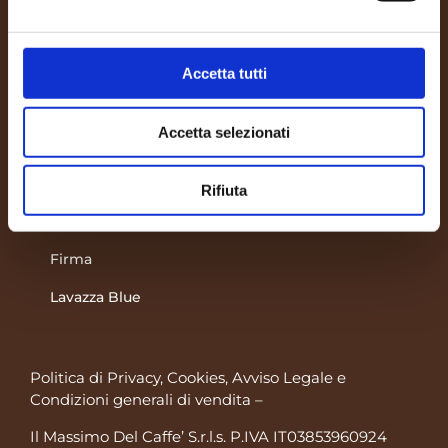
Hai un Negozio?
Tutte le Capsule
Accetta tutti
Contatto
Accetta selezionati
A Modo Mio
Dolce Gusto
Rifiuta
Espresso Point
Firma
Lavazza Blue
Politica di Privacy, Cookies, Avviso Legale
e
Condizioni generali di vendita
–
Il Massimo Del Caffe’ S.r.l.s. P.IVA IT03853960924