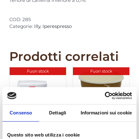
Tenore di caffeina inferiore a 0,1%.
COD:
285
Categorie:
Illy
,
Iperespresso
Prodotti correlati
Fuori stock
Fuori stock
Consenso
Dettagli
Informazioni sui cookie
Iperespresso –
Bicchierini in
Questo sito web utilizza i cookie