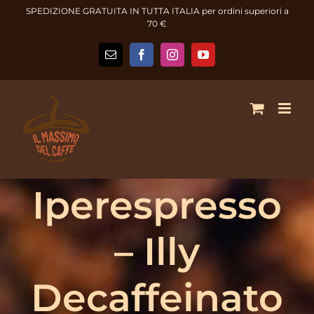
Salta
SPEDIZIONE GRATUITA IN TUTTA ITALIA per ordini superiori a
al
70 €
contenuto
Email
Facebook
Instagram
YouTube
Iperespresso
– Illy
Decaffeinato