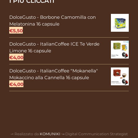
I PIÙ CLICCATI
DolceGusto - Borbone Camomilla con
Melatonina 16 capsule
€
5,50
DolceGusto - ItalianCoffee ICE Te Verde
Limone 16 capsule
€
4,00
DolceGusto - ItalianCoffee "Mokanella"
Mokaccino alla Cannella 16 capsule
€
4,00
⇀ Realizzato da
KOMUNIKI
↝ Digital Communication Strategist