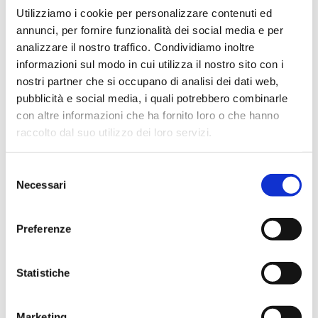
Illy Nicaragua 18
carta 50pz
Utilizziamo i cookie per personalizzare contenuti ed
capsule
(80cc-2.5oz)
annunci, per fornire funzionalità dei social media e per
€
8,50
€
0,90
analizzare il nostro traffico. Condividiamo inoltre
informazioni sul modo in cui utilizza il nostro sito con i
nostri partner che si occupano di analisi dei dati web,
Dettagli
Dettagli
pubblicità e social media, i quali potrebbero combinarle
con altre informazioni che ha fornito loro o che hanno
Fuori stock
raccolto dal suo utilizzo dei loro servizi.
Selezione
Necessari
del
consenso
Preferenze
Bicchieri in
BiodeCalk –
Statistiche
carta 50pz
Decalcificante
(180cc)
Liquido 250ml
Marketing