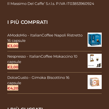
Il Massimo Del Caffe’ S.r.l.s. P.IVA IT03853960924
I PIÙ COMPRATI
AModoMio - ItalianCoffee Napoli Ristretto
16 capsule
€
3,00
Nespresso - ItalianCoffee Mokaccino 10
capsule
€
2,00
DolceGusto - Gimoka Biscottino 16
capsule
€
4,20