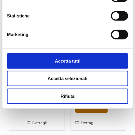
Statistiche
Piccolo XS Nera
Piccolo XS
Marketing
Krups –
Bianca Krups –
Macchina Caffe
Macchina Caffe
“DolceGusto”
“DolceGusto”
€
69,00
Accetta tutti
€
69,00
Accetta selezionati
Piccolo
Rifiuta
XS
Nera
Compra
Krups
-
Dettagli
Dettagli
Macchina
Caffe