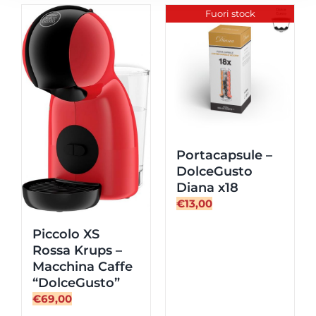
"DolceGusto"
Fuori stock
quantità
Portacapsule –
DolceGusto
Diana x18
€
13,00
Piccolo XS
Rossa Krups –
Macchina Caffe
“DolceGusto”
€
69,00