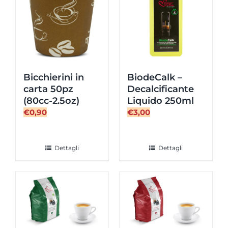
Bicchierini in
BiodeCalk –
carta 50pz
Decalcificante
(80cc-2.5oz)
Liquido 250ml
€
0,90
€
3,00
Dettagli
Dettagli