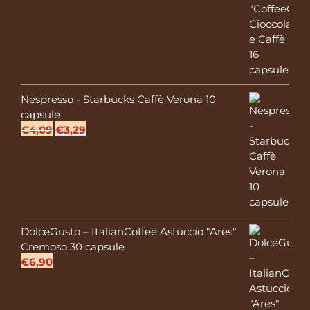
Nespresso - Starbucks Caffè Verona 10
capsule
Il
Il
€
4,09
€
3,29
prezzo
prezzo
originale
attuale
era:
è:
€4,09.
€3,29.
DolceGusto – ItalianCoffee Astuccio "Ares"
Cremoso 30 capsule
€
6,90