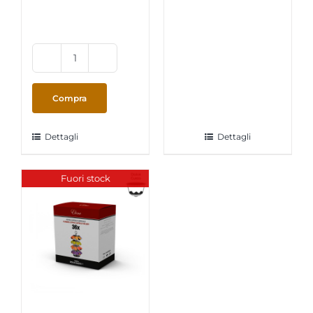
Piccolo
XS
Rossa
Compra
Krups
-
Dettagli
Dettagli
Macchina
Caffe
"DolceGusto"
Fuori stock
quantità