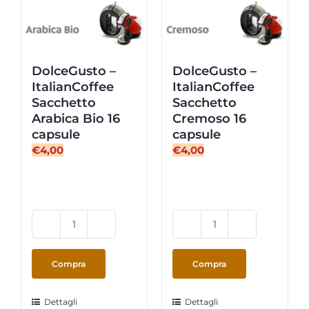
DolceGusto –
DolceGusto –
ItalianCoffee
ItalianCoffee
Sacchetto
Sacchetto
Arabica Bio 16
Cremoso 16
capsule
capsule
€
4,00
€
4,00
DolceGusto
DolceGusto
-
-
ItalianCoffee
ItalianCoffee
Compra
Compra
Sacchetto
Sacchetto
Arabica
Cremoso
Dettagli
Dettagli
Bio
16