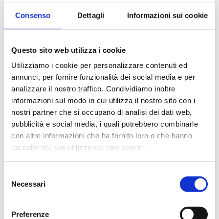
Vigoroso 16
Consenso
Dettagli
Informazioni sui cookie
capsule
€
4,00
Questo sito web utilizza i cookie
Utilizziamo i cookie per personalizzare contenuti ed
annunci, per fornire funzionalità dei social media e per
DolceGusto
analizzare il nostro traffico. Condividiamo inoltre
-
informazioni sul modo in cui utilizza il nostro sito con i
ItalianCoffee
nostri partner che si occupano di analisi dei dati web,
Compra
Sacchetto
pubblicità e social media, i quali potrebbero combinarle
Vigoroso
con altre informazioni che ha fornito loro o che hanno
Dettagli
Dettagli
16
raccolto dal suo utilizzo dei loro servizi.
capsule
quantità
Fuori stock
Selezione
Necessari
del
consenso
Preferenze