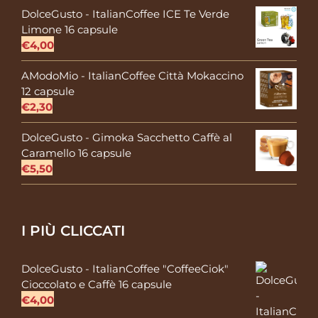
DolceGusto - ItalianCoffee ICE Te Verde
Limone 16 capsule
€
4,00
AModoMio - ItalianCoffee Città Mokaccino
12 capsule
€
2,30
DolceGusto - Gimoka Sacchetto Caffè al
Caramello 16 capsule
€
5,50
I PIÙ CLICCATI
DolceGusto - ItalianCoffee "CoffeeCiok"
Cioccolato e Caffè 16 capsule
€
4,00