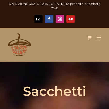
Salta
SPEDIZIONE GRATUITA IN TUTTA ITALIA per ordini superiori a
al
70 €
contenuto
Email
Facebook
Instagram
YouTube
Sacchetti