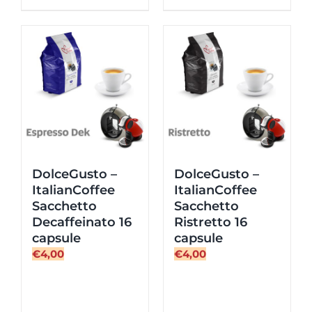
16
capsule
capsule
quantità
quantità
DolceGusto –
DolceGusto –
ItalianCoffee
ItalianCoffee
Sacchetto
Sacchetto
Decaffeinato 16
Ristretto 16
capsule
capsule
€
4,00
€
4,00