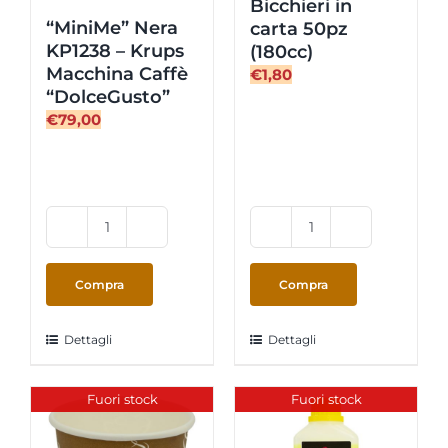
Bicchieri in
“MiniMe” Nera
carta 50pz
KP1238 – Krups
(180cc)
Macchina Caffè
€
1,80
“DolceGusto”
€
79,00
“MiniMe”
Bicchieri
Nera
in
KP1238
carta
Compra
Compra
-
50pz
Krups
(180cc)
Dettagli
Dettagli
Macchina
quantità
Caffè
“DolceGusto”
Fuori stock
Fuori stock
quantità