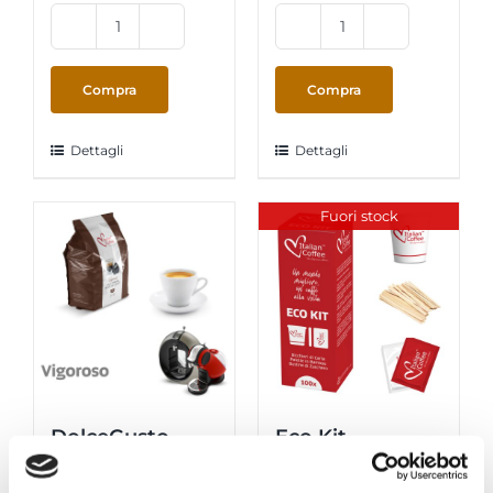
DolceGusto
DolceGusto
-
-
ItalianCoffee
ItalianCoffee
Compra
Compra
Sacchetto
Sacchetto
Decaffeinato
Ristretto
Dettagli
Dettagli
16
16
capsule
capsule
quantità
quantità
Fuori stock
DolceGusto –
Eco Kit
ItalianCoffee
Accessori 100pz
Sacchetto
€
4,00