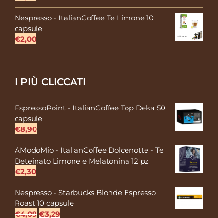
Nespresso - ItalianCoffee Te Limone 10
capsule
€
2,00
I PIÙ CLICCATI
EspressoPoint - ItalianCoffee Top Deka 50
capsule
€
8,90
AModoMio - ItalianCoffee Dolcenotte - Te
Deteinato Limone e Melatonina 12 pz
€
2,30
Nespresso - Starbucks Blonde Espresso
Roast 10 capsule
Il
Il
€
4,09
€
3,29