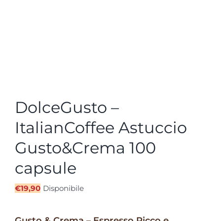
DolceGusto –
ItalianCoffee Astuccio
Gusto&Crema 100
capsule
€
19,90
Disponibile
Gusto & Crema – Espresso Ricco e