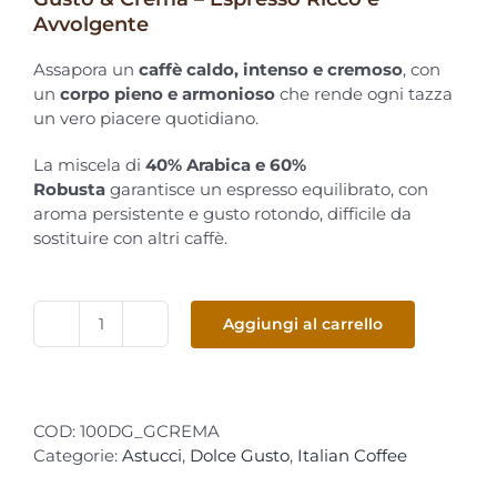
Avvolgente
Assapora un
caffè caldo, intenso e cremoso
, con
un
corpo pieno e armonioso
che rende ogni tazza
un vero piacere quotidiano.
La miscela di
40% Arabica e 60%
Robusta
garantisce un espresso equilibrato, con
aroma persistente e gusto rotondo, difficile da
sostituire con altri caffè.
Aggiungi al carrello
DolceGusto
–
ItalianCoffee
Astuccio
COD:
100DG_GCREMA
Gusto&Crema
Categorie:
Astucci
,
Dolce Gusto
,
Italian Coffee
100
capsule