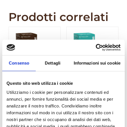
quantità
Prodotti correlati
Consenso
Dettagli
Informazioni sui cookie
Questo sito web utilizza i cookie
DolceGusto –
DolceGusto –
Utilizziamo i cookie per personalizzare contenuti ed
ItalianCoffee
ItalianCoffee
annunci, per fornire funzionalità dei social media e per
Cioccolato 16
“Coccocino”
analizzare il nostro traffico. Condividiamo inoltre
capsule
Mokaccino al
informazioni sul modo in cui utilizza il nostro sito con i
Cocco 16
€
4,00
nostri partner che si occupano di analisi dei dati web,
capsule
pubblicità e social media, i quali potrebbero combinarle
€
4,00