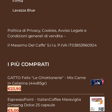
Firma
Lavazza Blue
Politica di Privacy, Cookies, Avviso Legale
e
Condizioni generali di vendita
–
Il Massimo Del Caffe’ S.r.l.s. P.IVA IT03853960924
I PIÙ COMPRATI
GATTO Felix "Le Ghiottonerie" - Mix Carne
in Gelatina (44x85gr)
€
23,90
EspressoPoint - ItalianCoffee Maraviglia
Ginseng Dolce 25 capsule
€
5,00