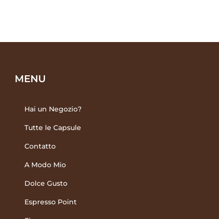
quantità
capsule
quantità
MENU
Hai un Negozio?
Tutte le Capsule
Contatto
A Modo Mio
Dolce Gusto
Espresso Point