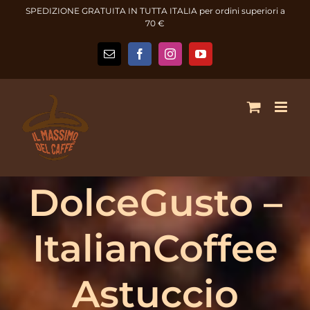
Salta
SPEDIZIONE GRATUITA IN TUTTA ITALIA per ordini superiori a
al
70 €
contenuto
Email
Facebook
Instagram
YouTube
DolceGusto –
ItalianCoffee
Astuccio