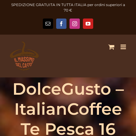
Salta
SPEDIZIONE GRATUITA IN TUTTA ITALIA per ordini superiori a
al
70 €
contenuto
Email
Facebook
Instagram
YouTube
DolceGusto –
ItalianCoffee
Te Pesca 16