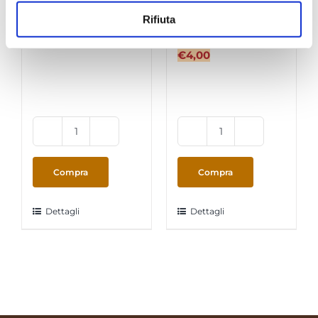
Cioccolato 16
“MumuMilk”
Rifiuta
capsule
Latte Scremato
16 capsule
€
4,00
€
4,00
DolceGusto
DolceGusto
-
-
ItalianCoffee
ItalianCoffee
Compra
Compra
Cioccolato
"MumuMilk"
16
Latte
Dettagli
Dettagli
capsule
Scremato
quantità
16
capsule
quantità