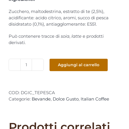
Zucchero, maltodestrina, estratto di te (2,5%),
acidificante: acido citrico, aromi, succo di pesca
disidratato (0,1%), antiagglomerante: E551.
Può contenere tracce di
soia
,
latte
e prodotti
derivati.
Aggiungi al carrello
DolceGusto
-
ItalianCoffee
Te
COD:
DGIC_TEPESCA
Pesca
Categorie:
Bevande
,
Dolce Gusto
,
Italian Coffee
16
capsule
quantità
Prodotti correlati