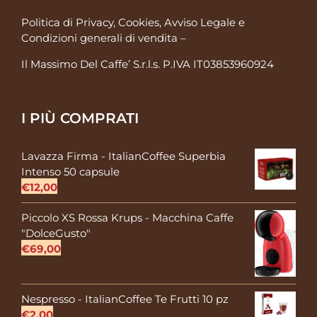
Politica di Privacy, Cookies, Avviso Legale
e
Condizioni generali di vendita
–
Il Massimo Del Caffe’ S.r.l.s. P.IVA IT03853960924
I PIÙ COMPRATI
Lavazza Firma - ItalianCoffee Superbia
Intenso 50 capsule
€
12,00
Piccolo XS Rossa Krups - Macchina Caffe
"DolceGusto"
€
69,00
Nespresso - ItalianCoffee Te Frutti 10 pz
€
2,00