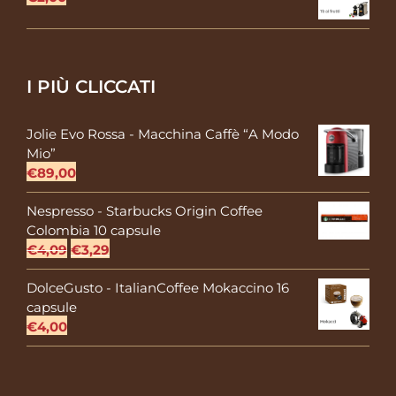
I PIÙ CLICCATI
Jolie Evo Rossa - Macchina Caffè “A Modo
Mio”
€
89,00
Nespresso - Starbucks Origin Coffee
Colombia 10 capsule
Il
Il
€
4,09
€
3,29
prezzo
prezzo
DolceGusto - ItalianCoffee Mokaccino 16
originale
attuale
capsule
era:
è:
€
4,00
€4,09.
€3,29.