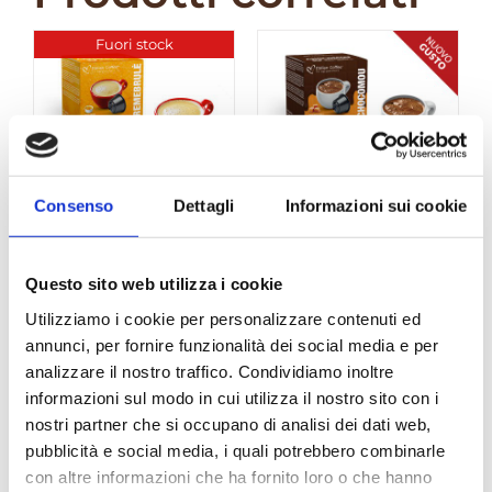
Fuori stock
Consenso
Dettagli
Informazioni sui cookie
DolceGusto –
DolceGusto –
Questo sito web utilizza i cookie
ItalianCoffee
ItalianCoffee
CremeBrule 16
“ChocoMou”
Utilizziamo i cookie per personalizzare contenuti ed
capsule
Cioccolato,Mou
annunci, per fornire funzionalità dei social media e per
e Vaniglia 16
€
4,00
analizzare il nostro traffico. Condividiamo inoltre
capsule
informazioni sul modo in cui utilizza il nostro sito con i
€
4,00
nostri partner che si occupano di analisi dei dati web,
pubblicità e social media, i quali potrebbero combinarle
con altre informazioni che ha fornito loro o che hanno