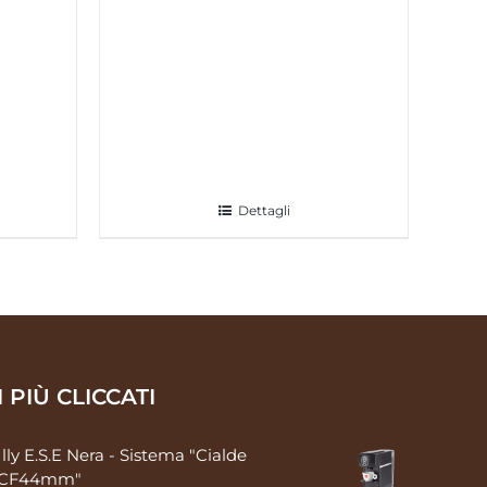
Dettagli
I PIÙ CLICCATI
Illy E.S.E Nera - Sistema "Cialde
CF44mm"