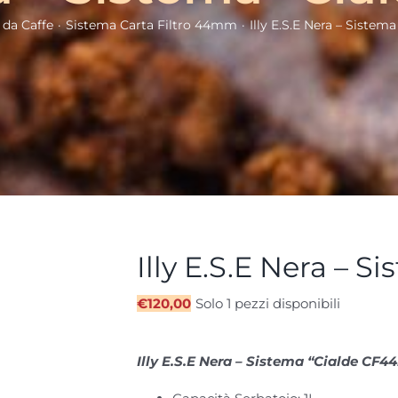
da Caffe
Sistema Carta Filtro 44mm
Illy E.S.E Nera – Siste
Illy E.S.E Nera – 
€
120,00
Solo 1 pezzi disponibili
Illy E.S.E Nera – Sistema “Cialde CF