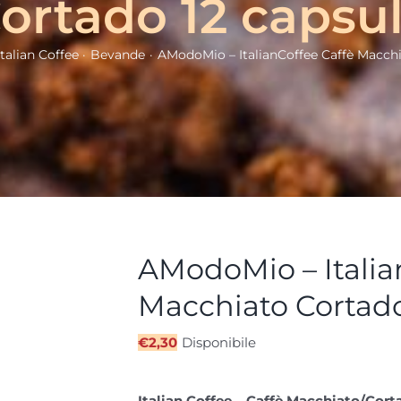
ortado 12 capsu
Italian Coffee
Bevande
AModoMio – ItalianCoffee Caffè Macchi
AModoMio – Italia
Macchiato Cortado
€
2,30
Disponibile
Italian Coffee – Caffè Macchiato/Cort