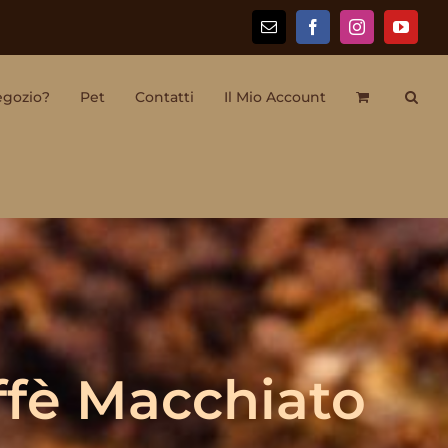
Email
Facebook
Instagram
YouTu
egozio?
Pet
Contatti
Il Mio Account
ffè Macchiato