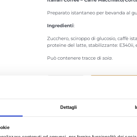
Preparato istantaneo per bevanda al gu
Ingredienti
:
Zucchero, sciroppo di glucosio, caffè ist
proteine del latte, stabilizzante: E340ii
Può contenere tracce di
soia
.
Aggiungi al carre
AModoMio
-
ItalianCoffee
Caffè
Dettagli
COD:
12MMIO_MACCHIATO
Macchiato
Categorie:
A Modo Mio
,
Bevande
,
Italia
Cortado
12
ookie
capsule
nalizzare contenuti ed annunci, per fornire funzionalità dei socia