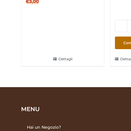
€
3,00
Com
Dettagli
Dettag
MENU
Hai un Negozio?