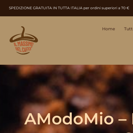
Salta
SPEDIZIONE GRATUITA IN TUTTA ITALIA per ordini superiori a 70 €
al
contenuto
Home
Tutt
AModoMio – I