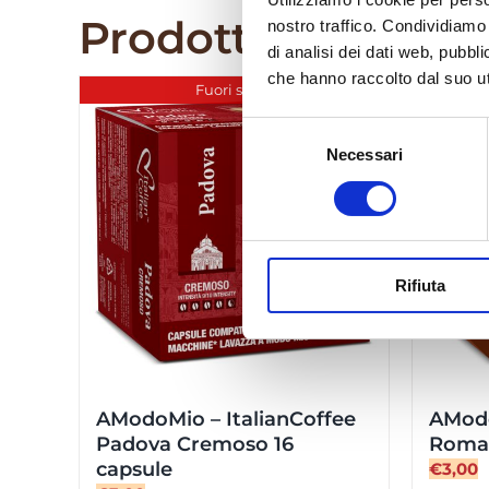
Prodotti correlati
nostro traffico. Condividiamo 
di analisi dei dati web, pubbl
che hanno raccolto dal suo uti
Fuori stock
Selezione
Necessari
del
consenso
Rifiuta
AModoMio – ItalianCoffee
AModo
Padova Cremoso 16
Roma 
capsule
€
3,00