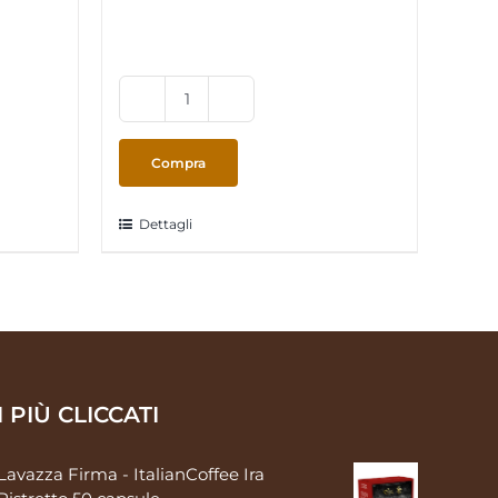
AModoMio
-
ItalianCoffee
Compra
Genova
Dek
Dettagli
16
capsule
quantità
I PIÙ CLICCATI
Lavazza Firma - ItalianCoffee Ira