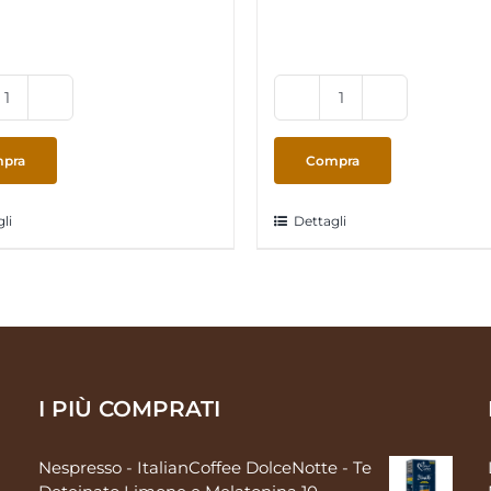
AModoMio
AModoMio
-
-
ItalianCoffee
ItalianCoffee
pra
Compra
Roma
Torino
Espresso
Intenso
li
Dettagli
16
16
capsule
capsule
quantità
quantità
I PIÙ COMPRATI
Nespresso - ItalianCoffee DolceNotte - Te