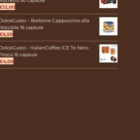
Ristretto 50 capsule
€
12,00
DolceGusto – Borbone Cappuccino alla
Nocciola 16 capsule
€
5,50
DolceGusto - ItalianCoffee ICE Te Nero
Pesca 16 capsule
€
4,00