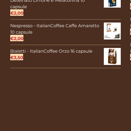
Deteinato Limone e Melatonina 10
capsule
€
2,00
Nespresso - ItalianCoffee Caffe Amaretto
10 capsule
€
2,00
Bialetti - ItalianCoffee Orzo 16 capsule
€
3,50