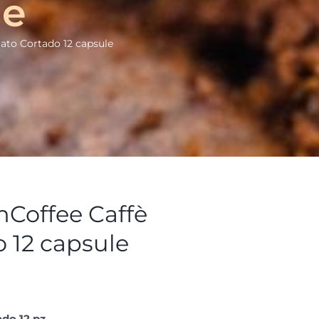
le
ato Cortado 12 capsule
nCoffee Caffè
 12 capsule
ado 12 pz