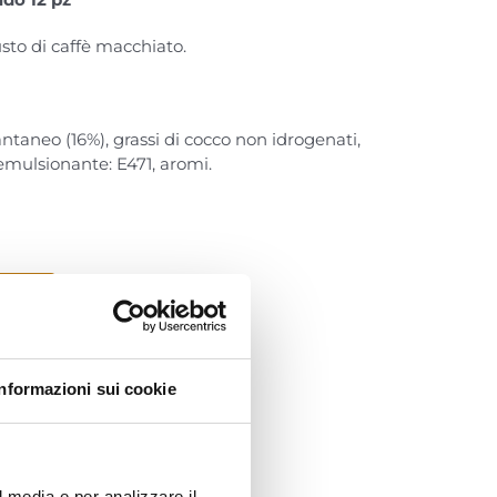
sto di caffè macchiato.
antaneo (16%), grassi di cocco non idrogenati,
, emulsionante: E471, aromi.
llo
Informazioni sui cookie
n Coffee
l media e per analizzare il