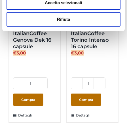
Accetta selezionati
Rifiuta
AModoMio –
AModoMio –
ItalianCoffee
ItalianCoffee
Genova Dek 16
Torino Intenso
capsule
16 capsule
€
3,00
€
3,00
AModoMio
AModoMio
-
-
ItalianCoffee
ItalianCoffee
Compra
Compra
Genova
Torino
Dek
Intenso
Dettagli
Dettagli
16
16
capsule
capsule