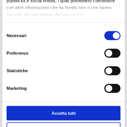
pubblicità e social media, i quali potrebbero combinarle
Venezia Arabica
Città Orzo Bio
con altre informazioni che ha fornito loro o che hanno
16 capsule
12 capsule
raccolto dal suo utilizzo dei loro servizi.
€
3,00
€
2,30
Selezione
Necessari
del
consenso
AModoMio
AModoMio
Preferenze
-
-
ItalianCoffee
ItalianCoffee
Compra
Compra
Venezia
Città
Statistiche
Arabica
Orzo
Dettagli
Dettagli
16
Bio
capsule
12
Marketing
quantità
capsule
quantità
Accetta tutti