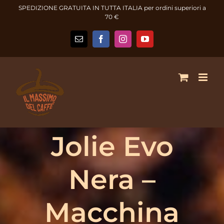
Salta
SPEDIZIONE GRATUITA IN TUTTA ITALIA per ordini superiori a
al
70 €
contenuto
Email
Facebook
Instagram
YouTube
Jolie Evo
Nera –
Macchina