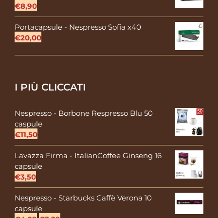
€
8,90
Portacapsule - Nespresso Sofia x40
€
20,00
I PIÙ CLICCATI
Nespresso - Borbone Respresso Blu 50
caspule
€
11,50
Lavazza Firma - ItalianCoffee Ginseng 16
capsule
€
3,50
Nespresso - Starbucks Caffè Verona 10
capsule