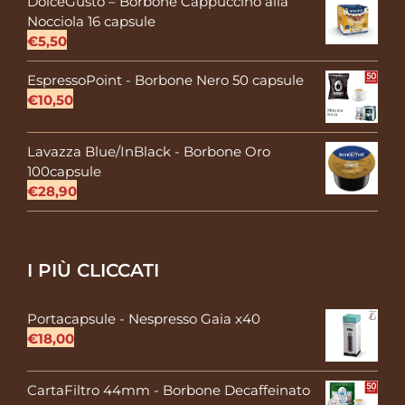
DolceGusto – Borbone Cappuccino alla
Nocciola 16 capsule
€
5,50
EspressoPoint - Borbone Nero 50 capsule
€
10,50
Lavazza Blue/InBlack - Borbone Oro
100capsule
€
28,90
I PIÙ CLICCATI
Portacapsule - Nespresso Gaia x40
€
18,00
CartaFiltro 44mm - Borbone Decaffeinato