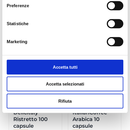
capsule
100 capsule
Preferenze
€
1,80
€
15,00
Statistiche
Dettagli
Dettagli
Marketing
Fuori stock
Fuori stock
Accetta tutti
Accetta selezionati
Rifiuta
Nespresso –
Nespresso –
Delicitaly
ItalianCoffee
Ristretto 100
Arabica 10
capsule
capsule