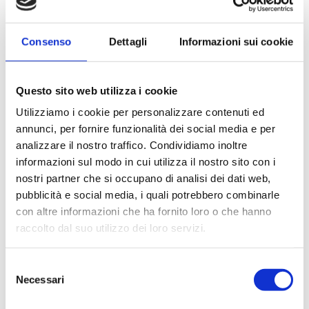
COD:
NESB_10CAMO
Categorie:
Bevande
,
Borbone
,
Nespresso
Consenso
Dettagli
Informazioni sui cookie
Prodotti correlati
Questo sito web utilizza i cookie
Utilizziamo i cookie per personalizzare contenuti ed
annunci, per fornire funzionalità dei social media e per
Fuori stock
Fuori stock
analizzare il nostro traffico. Condividiamo inoltre
informazioni sul modo in cui utilizza il nostro sito con i
nostri partner che si occupano di analisi dei dati web,
pubblicità e social media, i quali potrebbero combinarle
con altre informazioni che ha fornito loro o che hanno
raccolto dal suo utilizzo dei loro servizi.
Selezione
Nespresso –
Nespresso –
Necessari
del
ItalianCoffee
ItalianCoffee
consenso
Decaffeinato 10
Espresso Crema