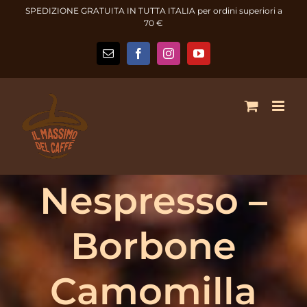
Salta
SPEDIZIONE GRATUITA IN TUTTA ITALIA per ordini superiori a
al
70 €
contenuto
Email
Facebook
Instagram
YouTube
Nespresso –
Borbone
Camomilla