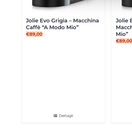
Jolie Evo Grigia – Macchina
Jolie 
Caffè “A Modo Mio”
Macch
Mio”
€
89,00
€
89,0
Dettagli