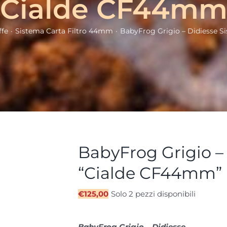
“Cialde CF44mm
ffe
Sistema Carta Filtro 44mm
BabyFrog Grigio – Didiesse 
BabyFrog Grigio –
“Cialde CF44mm”
€
125,00
Solo 2 pezzi disponibili
BabyFrog Grigio – Didiesse