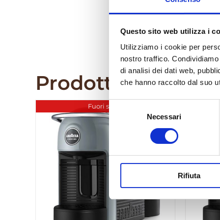
Questo sito web utilizza i c
Utilizziamo i cookie per perso
nostro traffico. Condividiamo 
di analisi dei dati web, pubbl
Prodotti correlati
che hanno raccolto dal suo uti
Selezione
Fuori stock
Necessari
del
consenso
Rifiuta