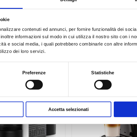
Grigio
-
Didiesse
ookie
Categorie:
Macchina da Caffe
,
Sistema 
Sistema
“Cialde
nalizzare contenuti ed annunci, per fornire funzionalità dei socia
CF44mm”
inoltre informazioni sul modo in cui utilizza il nostro sito con i 
quantità
icità e social media, i quali potrebbero combinarle con altre inform
lizzo dei loro servizi.
Fuori stock
Preferenze
Statistiche
Accetta selezionati