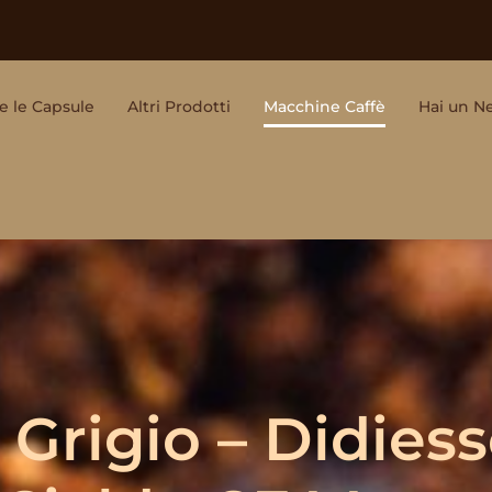
e le Capsule
Altri Prodotti
Macchine Caffè
Hai un N
Grigio – Didies