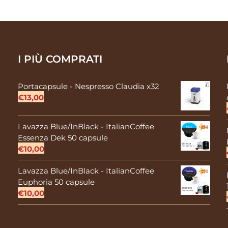
quantità
I PIÙ COMPRATI
Portacapsule - Nespresso Claudia x32
€
13,00
Lavazza Blue/InBlack - ItalianCoffee
Essenza Dek 50 capsule
€
10,00
Lavazza Blue/InBlack - ItalianCoffee
Euphoria 50 capsule
€
10,00