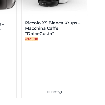
Piccolo XS Bianca Krups –
 –
Macchina Caffe
è
“DolceGusto”
€
69,00
Dettagli