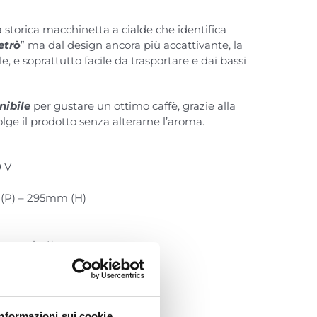
a storica macchinetta a cialde che identifica
etrò
” ma dal design ancora più accattivante, la
e, e soprattutto facile da trasportare e dai bassi
nibile
per gustare un ottimo caffè, grazie alla
olge il prodotto senza alterarne l’aroma.
0 V
 (P) – 295mm (H)
Termoplastica
llo
Informazioni sui cookie