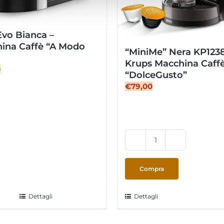
Evo Bianca –
ina Caffè “A Modo
“MiniMe” Nera KP1238
Krups Macchina Caff
0
“DolceGusto”
€
79,00
“MiniMe”
Nera
KP1238
Compra
-
Krups
Dettagli
Dettagli
Macchina
Caffè
“DolceGusto”