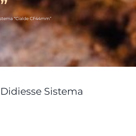
”
Sistema “Cialde CF44mm”
 Didiesse Sistema