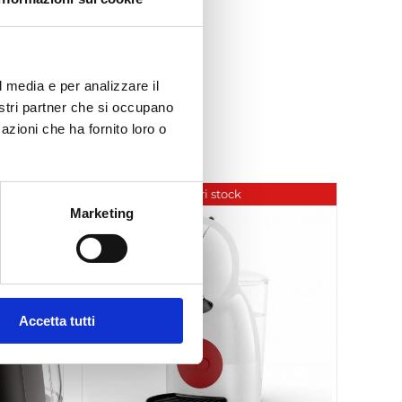
Carta Filtro 44mm
l media e per analizzare il
nostri partner che si occupano
azioni che ha fornito loro o
Fuori stock
Marketing
Accetta tutti