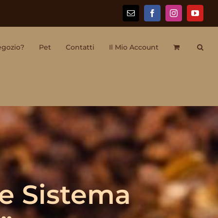
Email
Facebook
Instagram
YouTu
egozio?
Pet
Contatti
Il Mio Account
se Sistema