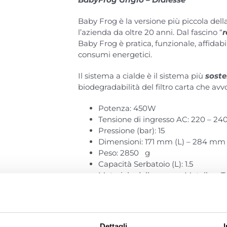
Baby Frog è la versione più piccola dell
l’azienda da oltre 20 anni. Dal fascino “
r
Baby Frog è pratica, funzionale, affidabil
consumi energetici.
Il sistema a cialde è il sistema più
soste
biodegradabilità del filtro carta che avv
Potenza: 450W
Tensione di ingresso AC: 220 – 24
Pressione (bar): 15
Dimensioni: 171 mm (L) – 284 mm
Peso: 2850 g
Capacità Serbatoio (L): 1.5
Materiale della scocca: Metallo e 
Aggiungi al carre
BabyFrog
Dettagli