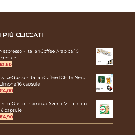
I PIÙ CLICCATI
Nespresso - ItalianCoffee Arabica 10
capsule
€
1,80
DolceGusto - ItalianCoffee ICE Te Nero
Limone 16 capsule
€
4,00
DolceGusto - Gimoka Avena Macchiato
16 capsule
€
4,90