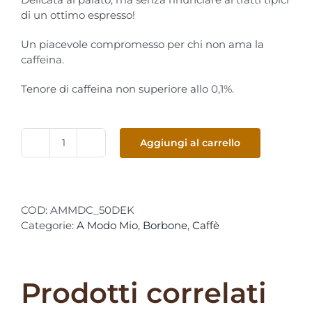
di un ottimo espresso!
Un piacevole compromesso per chi non ama la
caffeina.
Tenore di caffeina non superiore allo 0,1%.
Aggiungi al carrello
AModoMio
-
Borbone
Don
COD:
AMMDC_50DEK
Carlo
Categorie:
A Modo Mio
,
Borbone
,
Caffè
Decaffeinato
50
capsule
quantità
Prodotti correlati