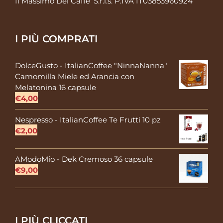
Il Massimo Del Caffe’ S.r.l.s. P.IVA IT03853960924
I PIÙ COMPRATI
DolceGusto - ItalianCoffee "NinnaNanna"
Camomilla Miele ed Arancia con
Melatonina 16 capsule
€
4,00
Nespresso - ItalianCoffee Te Frutti 10 pz
€
2,00
AModoMio - Dek Cremoso 36 capsule
€
9,00
I PIÙ CLICCATI