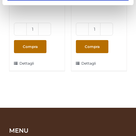
AModoMio
AModoMio
-
-
ItalianCoffee
ItalianCoffee
Compra
Compra
Roma
Torino
Espresso
Intenso
Dettagli
Dettagli
16
16
capsule
capsule
quantità
quantità
MENU