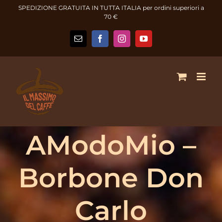
Salta
SPEDIZIONE GRATUITA IN TUTTA ITALIA per ordini superiori a
al
70 €
contenuto
Email
Facebook
Instagram
YouTube
AModoMio –
Borbone Don
Carlo