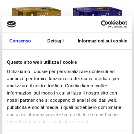
Consenso
Dettagli
Informazioni sui cookie
Questo sito web utilizza i cookie
AModoMio –
AModoMio –
Utilizziamo i cookie per personalizzare contenuti ed
ItalianCoffee
ItalianCoffee
annunci, per fornire funzionalità dei social media e per
Venezia Arabica
Genova Dek 16
analizzare il nostro traffico. Condividiamo inoltre
16 capsule
capsule
informazioni sul modo in cui utilizza il nostro sito con i
€
3,00
€
3,00
nostri partner che si occupano di analisi dei dati web,
pubblicità e social media, i quali potrebbero combinarle
con altre informazioni che ha fornito loro o che hanno
raccolto dal suo utilizzo dei loro servizi.
AModoMio
AModoMio