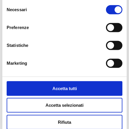
-
-
Selezione
ItalianCoffee
ItalianCoffee
Compra
Compra
Necessari
del
Venezia
Genova
consenso
Arabica
Dek
Dettagli
Dettagli
16
16
Preferenze
capsule
capsule
quantità
quantità
Statistiche
Marketing
Accetta tutti
AModoMio –
AModoMio –
Accetta selezionati
ItalianCoffee
ItalianCoffee
Roma Espresso
Torino Intenso
16 capsule
16 capsule
Rifiuta
€
3,00
€
3,00