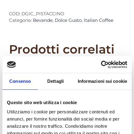
ItalianCoffee
"Pistaccino"
COD:
DGIC_PISTACCINO
Cappuccino
Categorie:
Bevande
,
Dolce Gusto
,
Italian Coffee
al
Pistacchio
16
capsule
Prodotti correlati
quantità
Consenso
Dettagli
Informazioni sui cookie
Questo sito web utilizza i cookie
Utilizziamo i cookie per personalizzare contenuti ed
annunci, per fornire funzionalità dei social media e per
DolceGusto –
DolceGusto –
analizzare il nostro traffico. Condividiamo inoltre
ItalianCoffee
ItalianCoffee
informazioni sul modo in cui utilizza il nostro sito con i