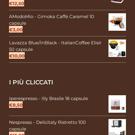
€
12,50
AModoMio - Gimoka Caffè Caramel 10
capsule
€
3,00
Lavazza Blue/InBlack - ItalianCoffee Elisir
50 capsule
€
10,00
I PIÙ CLICCATI
Iperespresso - Illy Brasile 18 capsule
€
8,50
Nespresso - Delicitaly Ristretto 100
capsule