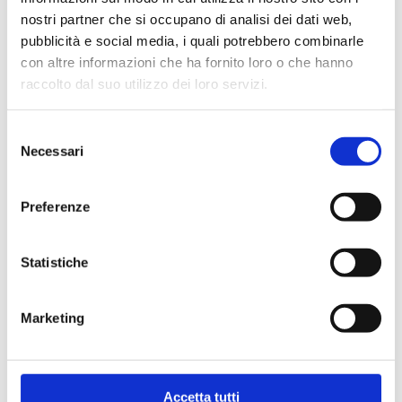
“ChocoMint”
Cioccolato 16
nostri partner che si occupano di analisi dei dati web,
Cioccolato e
capsule
pubblicità e social media, i quali potrebbero combinarle
Menta 16
€
4,00
con altre informazioni che ha fornito loro o che hanno
capsule
raccolto dal suo utilizzo dei loro servizi.
€
4,00
Selezione
Necessari
del
consenso
DolceGusto
DolceGusto
Preferenze
-
-
ItalianCoffee
ItalianCoffee
Compra
Compra
"ChocoMint"
Cioccolato
Statistiche
Cioccolato
16
Dettagli
Dettagli
e
capsule
Menta
quantità
Marketing
16
capsule
quantità
Accetta tutti