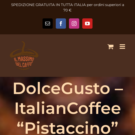
Salta
SPEDIZIONE GRATUITA IN TUTTA ITALIA per ordini superiori a
al
70 €
contenuto
Email
Facebook
Instagram
YouTube
DolceGusto –
ItalianCoffee
“Pistaccino”