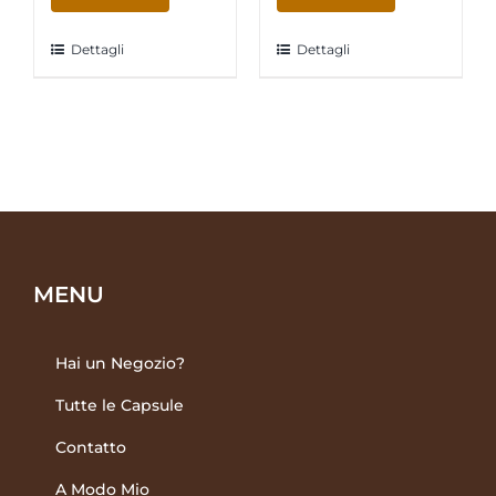
"MumuMilk"
"ChocoMou"
Latte
Cioccolato,Mou
Dettagli
Dettagli
Scremato
e
16
Vaniglia
capsule
16
quantità
capsule
quantità
MENU
Hai un Negozio?
Tutte le Capsule
Contatto
A Modo Mio