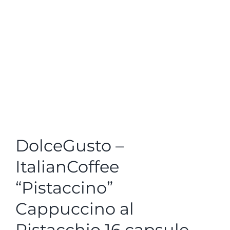
DolceGusto –
ItalianCoffee
“Pistaccino”
Cappuccino al
Pistacchio 16 capsule