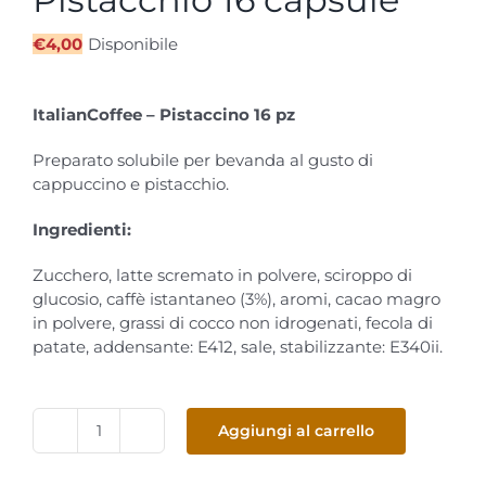
€
4,00
Disponibile
ItalianCoffee – Pistaccino 16 pz
Preparato solubile per bevanda al gusto di
cappuccino e pistacchio.
Ingredienti:
Zucchero, latte scremato in polvere, sciroppo di
glucosio, caffè istantaneo (3%), aromi, cacao magro
in polvere, grassi di cocco non idrogenati, fecola di
patate, addensante: E412, sale, stabilizzante: E340ii.
Aggiungi al carrello
DolceGusto
-