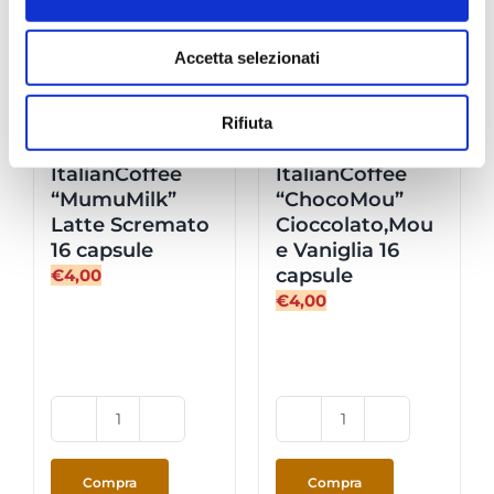
Accetta selezionati
Rifiuta
DolceGusto –
DolceGusto –
ItalianCoffee
ItalianCoffee
“MumuMilk”
“ChocoMou”
Latte Scremato
Cioccolato,Mou
16 capsule
e Vaniglia 16
capsule
€
4,00
€
4,00
DolceGusto
DolceGusto
-
-
ItalianCoffee
ItalianCoffee
Compra
Compra