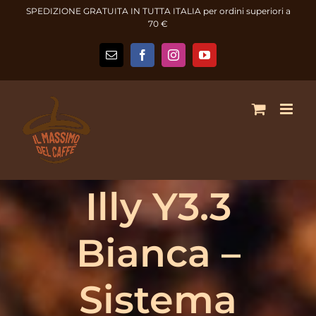
Salta
SPEDIZIONE GRATUITA IN TUTTA ITALIA per ordini superiori a
al
70 €
contenuto
Email
Facebook
Instagram
YouTube
Illy Y3.3
Bianca –
Sistema