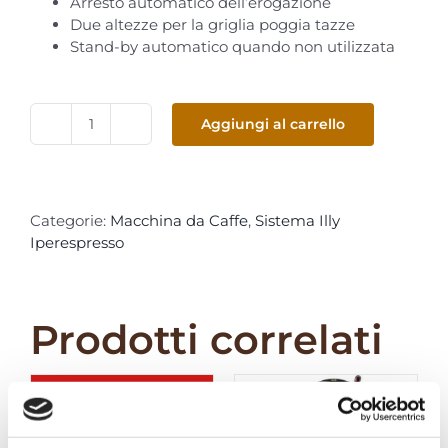
Arresto automatico dell’erogazione
Due altezze per la griglia poggia tazze
Stand-by automatico quando non utilizzata
Aggiungi al carrello
Illy
Y3.3
Bianca
-
Categorie:
Macchina da Caffe
,
Sistema Illy
Sistema
Iperespresso
"Iperespresso"
quantità
Prodotti correlati
Fuori stock