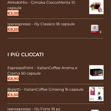
AModoMio - Gimoka CioccoMenta 10
capsule
€
3,00
Iperespresso - Illy Classico 18 capsule
€
8,50
I PIÙ CLICCATI
EspressoPoint - ItalianCoffee Aroma e
Crema 50 capsule
€
8,90
Bialetti - ItalianCoffee Ginseng 16 capsule
€
3,50
Iperespresso - Illy Forte 18 pz