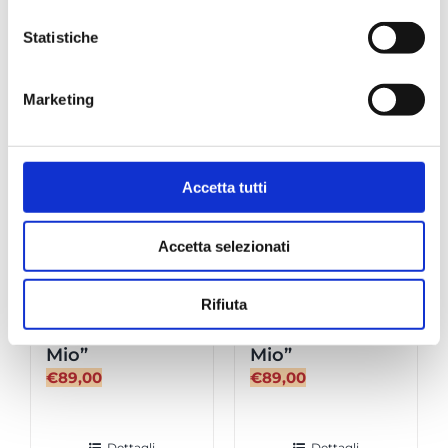
Krups
Dettagli
Dettagli
Macchina
Statistiche
Caffè
“DolceGusto”
Fuori stock
Fuori stock
quantità
Marketing
Accetta tutti
Accetta selezionati
Jolie Evo Grigia
Jolie Evo Rossa
Rifiuta
– Macchina
– Macchina
Caffè “A Modo
Caffè “A Modo
Mio”
Mio”
€
89,00
€
89,00
Dettagli
Dettagli