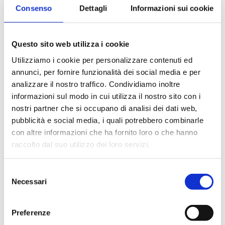
Consenso
Dettagli
Informazioni sui cookie
Questo sito web utilizza i cookie
Utilizziamo i cookie per personalizzare contenuti ed
annunci, per fornire funzionalità dei social media e per
Piccolo XS
“MiniMe” Nera
analizzare il nostro traffico. Condividiamo inoltre
Bianca Krups –
KP1238 – Krups
informazioni sul modo in cui utilizza il nostro sito con i
Macchina Caffe
Macchina Caffè
nostri partner che si occupano di analisi dei dati web,
“DolceGusto”
“DolceGusto”
pubblicità e social media, i quali potrebbero combinarle
€
69,00
€
79,00
con altre informazioni che ha fornito loro o che hanno
raccolto dal suo utilizzo dei loro servizi.
Selezione
Necessari
del
“MiniMe”
consenso
Nera
KP1238
Compra
Preferenze
-